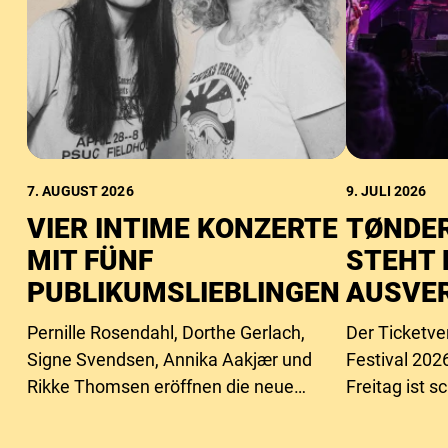
7. AUGUST 2026
9. JULI 2026
VIER INTIME KONZERTE
TØNDER
MIT FÜNF
STEHT 
PUBLIKUMSLIEBLINGEN
AUSVE
Pernille Rosendahl, Dorthe Gerlach,
Der Ticketve
Signe Svendsen, Annika Aakjær und
Festival 2026
Rikke Thomsen eröffnen die neue
Freitag ist 
Intimbühne des Festivals.
ausverkauft,
Samstagstick