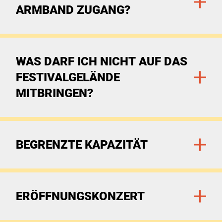
ARMBAND ZUGANG?
Zu den Filtern
WAS DARF ICH NICHT AUF DAS
FESTIVALGELÄNDE
MITBRINGEN?
Zu den Filtern
BEGRENZTE KAPAZITÄT
Zu den Filtern
ERÖFFNUNGSKONZERT