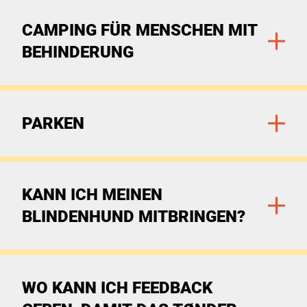
Zu den Filtern
CAMPING FÜR MENSCHEN MIT
BEHINDERUNG
Zu den Filtern
PARKEN
Zu den Filtern
KANN ICH MEINEN
BLINDENHUND MITBRINGEN?
Zu den Filtern
WO KANN ICH FEEDBACK