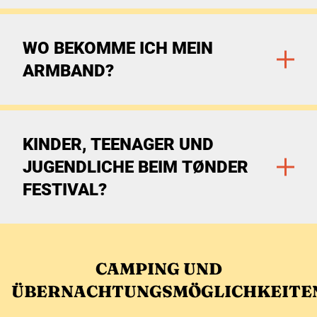
Zu den Filtern
WO BEKOMME ICH MEIN
ARMBAND?
Zu den Filtern
KINDER, TEENAGER UND
JUGENDLICHE BEIM TØNDER
FESTIVAL?
Zu den Filtern
CAMPING UND
ÜBERNACHTUNGSMÖGLICHKEITE