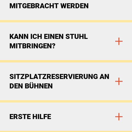
MITGEBRACHT WERDEN
Zu den Filtern
KANN ICH EINEN STUHL
MITBRINGEN?
Zu den Filtern
SITZPLATZRESERVIERUNG AN
DEN BÜHNEN
Zu den Filtern
ERSTE HILFE