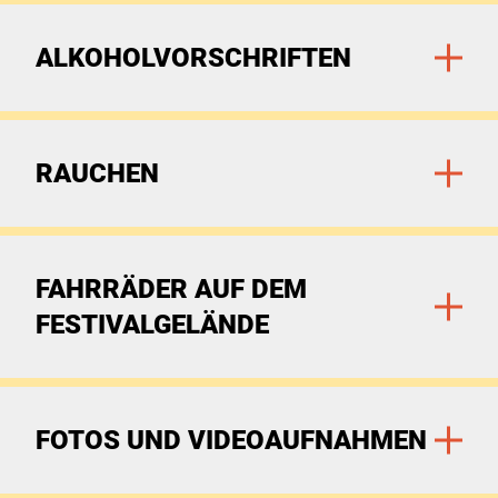
Zu den Filtern
ALKOHOLVORSCHRIFTEN
Zu den Filtern
RAUCHEN
Zu den Filtern
FAHRRÄDER AUF DEM
FESTIVALGELÄNDE
Zu den Filtern
FOTOS UND VIDEOAUFNAHMEN