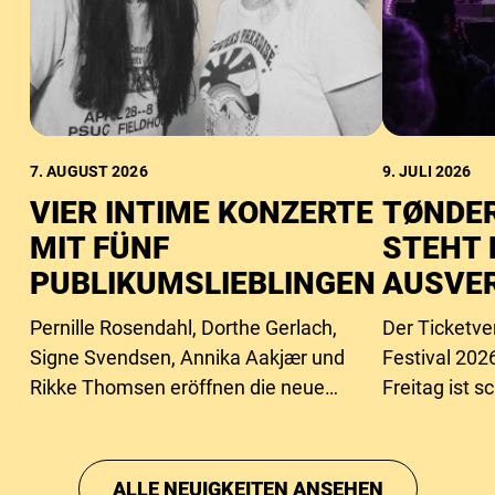
7. AUGUST 2026
9. JULI 2026
VIER INTIME KONZERTE
TØNDER
MIT FÜNF
STEHT 
PUBLIKUMSLIEBLINGEN
AUSVE
Pernille Rosendahl, Dorthe Gerlach,
Der Ticketve
Signe Svendsen, Annika Aakjær und
Festival 2026
Rikke Thomsen eröffnen die neue
Freitag ist 
Intimbühne des Festivals.
ausverkauft,
Samstagstick
ALLE NEUIGKEITEN ANSEHEN