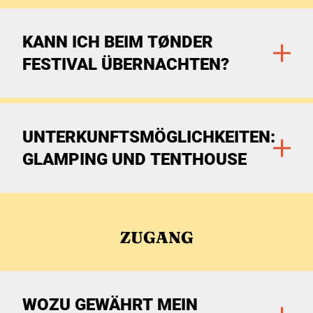
KANN ICH BEIM TØNDER
FESTIVAL ÜBERNACHTEN?
Zu den Filtern
UNTERKUNFTSMÖGLICHKEITEN:
GLAMPING UND TENTHOUSE
Zu den Filtern
ZUGANG
WOZU GEWÄHRT MEIN