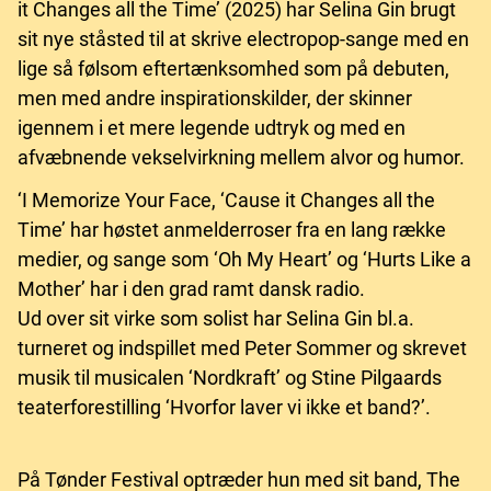
it Changes all the Time’ (2025) har Selina Gin brugt
sit nye ståsted til at skrive electropop-sange med en
lige så følsom eftertænksomhed som på debuten,
men med andre inspirationskilder, der skinner
igennem i et mere legende udtryk og med en
afvæbnende vekselvirkning mellem alvor og humor.
‘I Memorize Your Face, ‘Cause it Changes all the
Time’ har høstet anmelderroser fra en lang række
medier, og sange som ‘Oh My Heart’ og ‘Hurts Like a
Mother’ har i den grad ramt dansk radio.
Ud over sit virke som solist har Selina Gin bl.a.
turneret og indspillet med Peter Sommer og skrevet
musik til musicalen ‘Nordkraft’ og Stine Pilgaards
teaterforestilling ‘Hvorfor laver vi ikke et band?’.
På Tønder Festival optræder hun med sit band, The