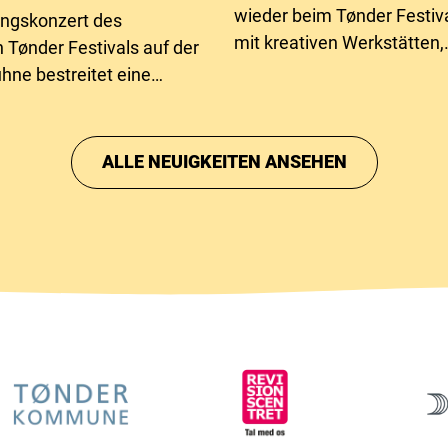
wieder beim Tønder Festiva
ungskonzert des
mit kreativen Werkstätten,
n Tønder Festivals auf der
Recyclingmaterialien und
hne bestreitet eine
Aktivitäten für Kinder und 
ende: Poul Krebs.
Dieses Jahr unter dem Mo
der Natur.
ALLE NEUIGKEITEN ANSEHEN