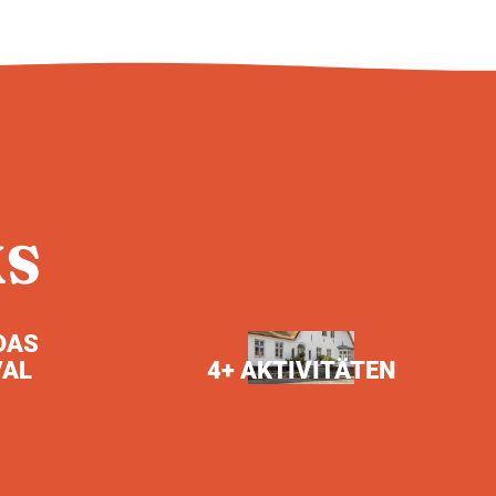
KS
DAS
VAL
4+ AKTIVITÄTEN