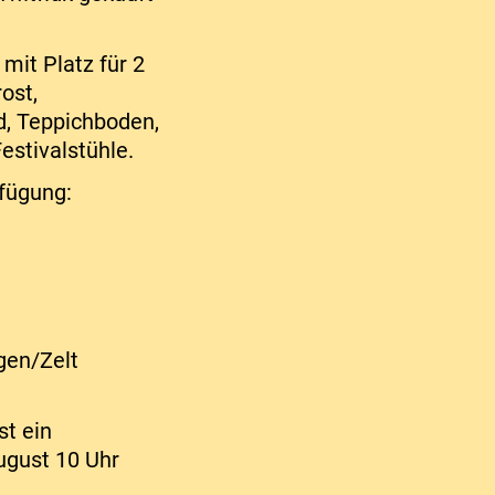
mit Platz für 2
ost,
d, Teppichboden,
estivalstühle.
fügung:
gen/Zelt
st ein
ugust 10 Uhr