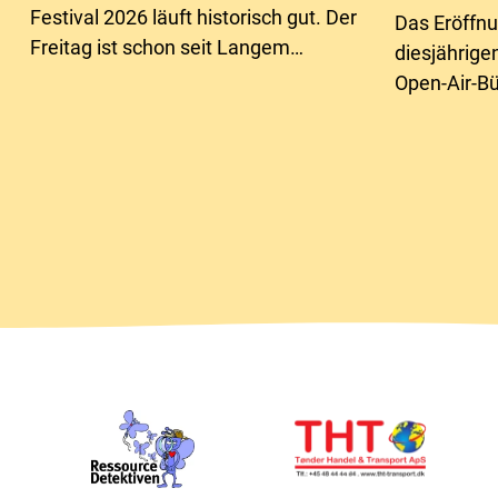
Festival 2026 läuft historisch gut. Der
Das Eröffn
Freitag ist schon seit Langem
diesjährige
ausverkauft, und auch die
Open-Air-Bü
Samstagstickets sind fast vergriffen.
weitere Leg