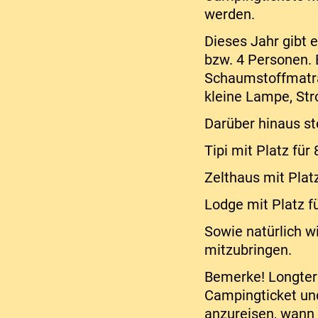
werden.
Dieses Jahr gibt 
bzw. 4 Personen. 
Schaumstoffmatrat
kleine Lampe, Stro
Darüber hinaus s
Tipi mit Platz für
Zelthaus mit Plat
Lodge mit Platz f
Sowie natürlich 
mitzubringen.
Bemerke! Longterm
Campingticket und
anzureisen, wann