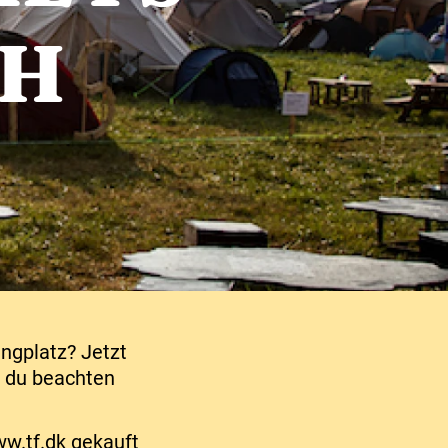
CH
ngplatz? Jetzt
e du beachten
w.tf.dk gekauft