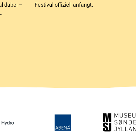
l dabei –
Festival offiziell anfängt.
 spannenden
Familien.
tto Helden