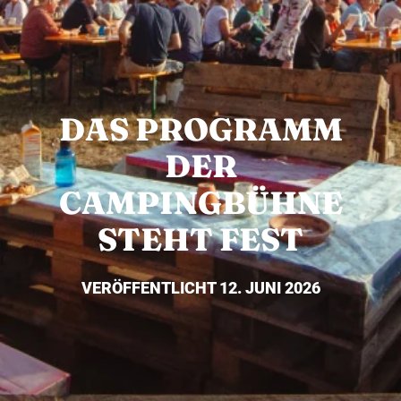
DAS PROGRAMM
DER
CAMPINGBÜHNE
STEHT FEST
VERÖFFENTLICHT 12. JUNI 2026