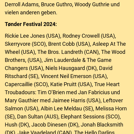
Derroll Adams, Bruce Guthro, Woody Guthrie und
vielen anderen geben.
Tønder Festival 2024:
Rickie Lee Jones (USA), Rodney Crowell (USA),
Skerryvore (SCO), Brent Cobb (USA), Asleep At The
Wheel (USA), The Bros. Landreth (CAN), The Wood
Brothers, (USA), Jim Lauderdale & The Game
Changers (USA), Niels Hausgaard (DK), David
Ritschard (SE), Vincent Neil Emerson (USA),
Capercaillie (SCO), Katie Pruitt (USA), True Heart
Troubadours: Tim O’Brien med Jan Fabricius und
Mary Gauthier med Jaimee Harris (USA), Leftover
Salmon (USA), Albin Lee Meldau (SE), Melissa Horn
(SE), Dan Sultan (AUS), Elephant Sessions (SCO),
Hush (DK), Jacob Dinesen (DK), Jonah Blacksmith
(DK), Jake Vaadeland (CAN), The Hello Darlins