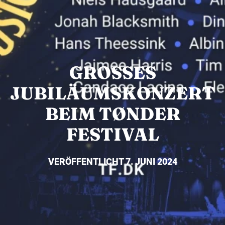
GROSSES J
UBILÄUMSKONZERT B
EIM TØNDER F
ESTIVAL
VERÖFFENTLICHT 7. JUNI 2024