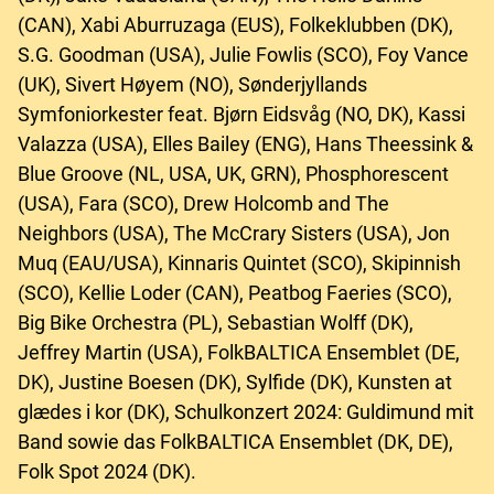
(CAN), Xabi Aburruzaga (EUS), Folkeklubben (DK),
S.G. Goodman (USA), Julie Fowlis (SCO), Foy Vance
(UK), Sivert Høyem (NO), Sønderjyllands
Symfoniorkester feat. Bjørn Eidsvåg (NO, DK), Kassi
Valazza (USA), Elles Bailey (ENG), Hans Theessink &
Blue Groove (NL, USA, UK, GRN), Phosphorescent
(USA), Fara (SCO), Drew Holcomb and The
Neighbors (USA), The McCrary Sisters (USA), Jon
Muq (EAU/USA), Kinnaris Quintet (SCO), Skipinnish
(SCO), Kellie Loder (CAN), Peatbog Faeries (SCO),
Big Bike Orchestra (PL), Sebastian Wolff (DK),
Jeffrey Martin (USA), FolkBALTICA Ensemblet (DE,
DK), Justine Boesen (DK), Sylfide (DK), Kunsten at
glædes i kor (DK), Schulkonzert 2024: Guldimund mit
Band sowie das FolkBALTICA Ensemblet (DK, DE),
Folk Spot 2024 (DK).