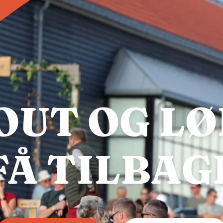
OUT OG LØ
FÅ TILBAG