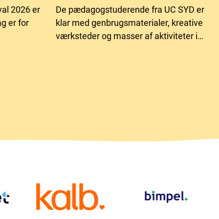
ival 2026 er
De pædagogstuderende fra UC SYD er
g er for
klar med genbrugsmaterialer, kreative
værksteder og masser af aktiviteter i
å at være
Familieuniverset – i år under temaet
Naturens Helte.