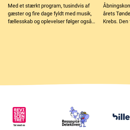
Med et stærkt program, tusindvis af
Åbningskon
gæster og fire dage fyldt med musik,
årets Tønder
fællesskab og oplevelser følger også
Krebs. Den 
behovet for flere frivillige hænder.
fylder i år 
og betydnin
gennem årti
med sine sa