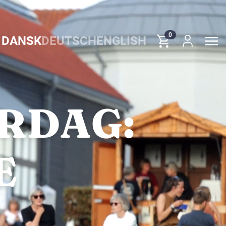
0
DANSK
DEUTSCH
ENGLISH
RDAG:
E