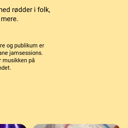
ed rødder i folk,
 mere.
ere og publikum er
tane jamsessions.
er musikken på
ndet.