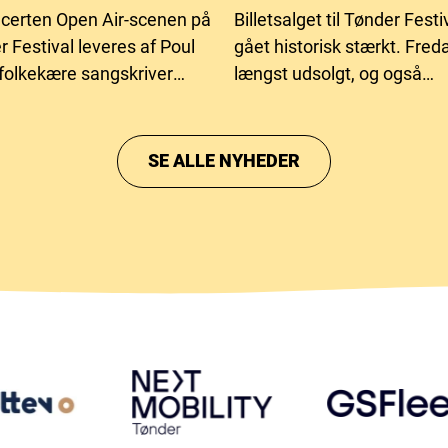
certen Open Air-scenen på
Billetsalget til Tønder Fest
 Festival leveres af Poul
gået historisk stærkt. Freda
folkekære sangskriver
længst udsolgt, og også
70 år og har bag sig et langt
lørdagsbilletterne er tæt p
gsfuldt musikliv, hvor han
væk.
er har samlet publikum
SE ALLE NYHEDER
nge og historier.