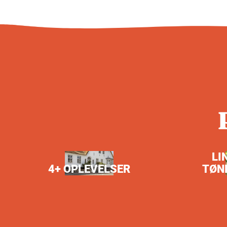
LI
4+ OPLEVELSER
TØN