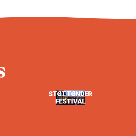
S
STØT TØNDER
FESTIVAL