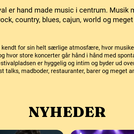
al er hand made music i centrum. Musik m
rock, country, blues, cajun, world og meget
r kendt for sin helt særlige atmosfære, hvor musik
og hvor store koncerter går hånd i hånd med spon
tivalpladsen er hyggelig og intim og byder ud ov
ist talks, madboder, restauranter, barer og meget a
NYHEDER