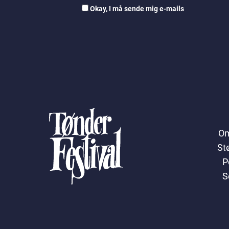
Okay, I må sende mig e-mails
Om
St
P
S