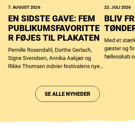
7. AUGUST 2026
22. JULI 2026
EN SIDSTE GAVE: FEM
BLIV FR
PUBLIKUMSFAVORITTE
TØNDER
R FØJES TIL PLAKATEN
Med et stærk
gæster og fi
Pernille Rosendahl, Dorthe Gerlach,
fællesskab o
Signe Svendsen, Annika Aakjær og
behovet for f
Rikke Thomsen indvier festivalens nye
intimscene.
SE ALLE NYHEDER