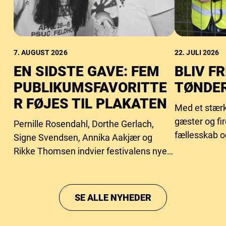
7. AUGUST 2026
22. JULI 2026
EN SIDSTE GAVE: FEM
BLIV FR
PUBLIKUMSFAVORITTE
TØNDER
R FØJES TIL PLAKATEN
Med et stærk
gæster og fi
Pernille Rosendahl, Dorthe Gerlach,
fællesskab o
Signe Svendsen, Annika Aakjær og
behovet for f
Rikke Thomsen indvier festivalens nye
intimscene.
SE ALLE NYHEDER