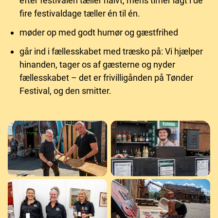
efter festivalen tæller halvt, mens timer lagt i de
fire festivaldage tæller én til én.
møder op med godt humør og gæstfrihed
går ind i fællesskabet med træsko på: Vi hjælper
hinanden, tager os af gæsterne og nyder
fællesskabet – det er frivilligånden på Tønder
Festival, og den smitter.