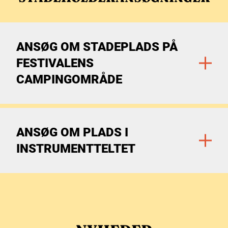
ANSØG OM STADEPLADS PÅ
FESTIVALENS
CAMPINGOMRÅDE
Gå til filtre
ANSØG OM PLADS I
INSTRUMENTTELTET
Gå til filtre