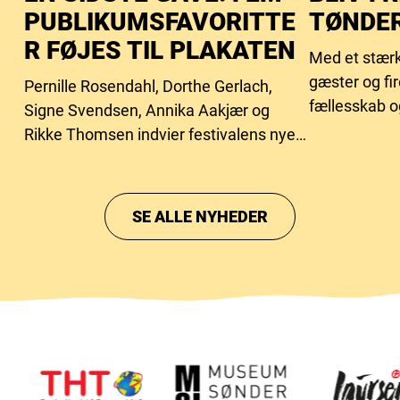
PUBLIKUMSFAVORITTE
TØNDER
R FØJES TIL PLAKATEN
Med et stærk
gæster og fi
Pernille Rosendahl, Dorthe Gerlach,
fællesskab o
Signe Svendsen, Annika Aakjær og
behovet for f
Rikke Thomsen indvier festivalens nye
intimscene.
SE ALLE NYHEDER