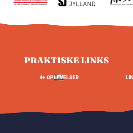
PRAKTISKE LINKS
4+ OPLEVELSER
LI