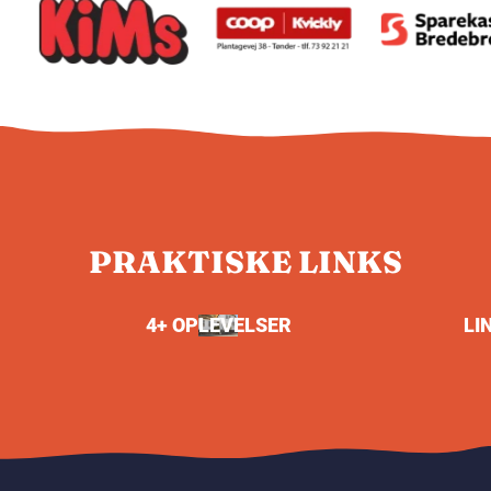
PRAKTISKE LINKS
4+ OPLEVELSER
LI