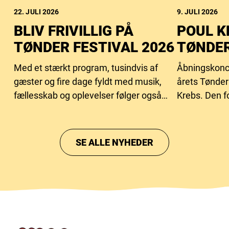
22. JULI 2026
9. JULI 2026
BLIV FRIVILLIG PÅ
POUL K
TØNDER FESTIVAL 2026
TØNDER
Med et stærkt program, tusindvis af
Åbningskonc
gæster og fire dage fyldt med musik,
årets Tønder 
fællesskab og oplevelser følger også
Krebs. Den f
behovet for flere frivillige hænder.
i år 70 år og
betydningsfu
gennem årti
SE ALLE NYHEDER
sine sange og