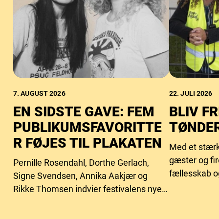
7. AUGUST 2026
22. JULI 2026
EN SIDSTE GAVE: FEM
BLIV FR
PUBLIKUMSFAVORITTE
TØNDER
R FØJES TIL PLAKATEN
Med et stærk
gæster og fi
Pernille Rosendahl, Dorthe Gerlach,
fællesskab o
Signe Svendsen, Annika Aakjær og
behovet for f
Rikke Thomsen indvier festivalens nye
intimscene.