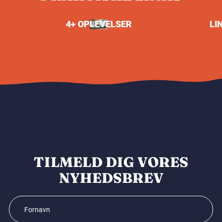
4+ OPLEVELSER
LI
TILMELD DIG VORES
NYHEDSBREV