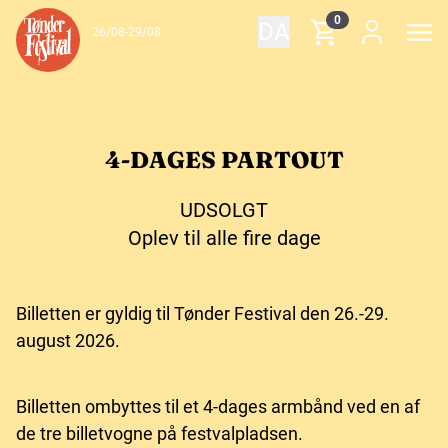
Spring til indhold
0
DA
26/08-29/08
4-DAGES PARTOUT
UDSOLGT
Oplev til alle fire dage
Billetten er gyldig til Tønder Festival den 26.-29.
august 2026.
Billetten ombyttes til et 4-dages armbånd ved en af
de tre billetvogne på festvalpladsen.