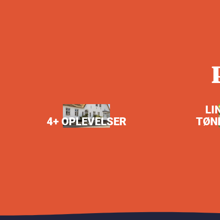
LI
4+ OPLEVELSER
TØN