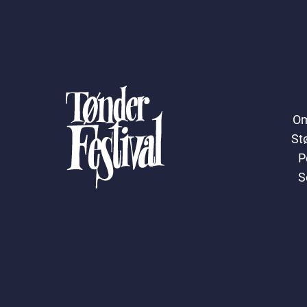
Om
St
P
S