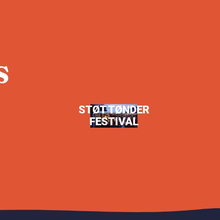
S
STØT TØNDER
FESTIVAL