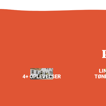
LI
4+ OPLEVELSER
TØN