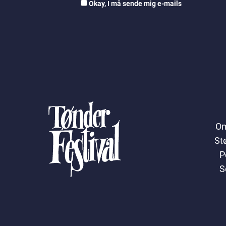
Okay, I må sende mig e-mails
Om
St
P
S