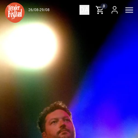
Spring til indhold
0
DA
26/08-29/08