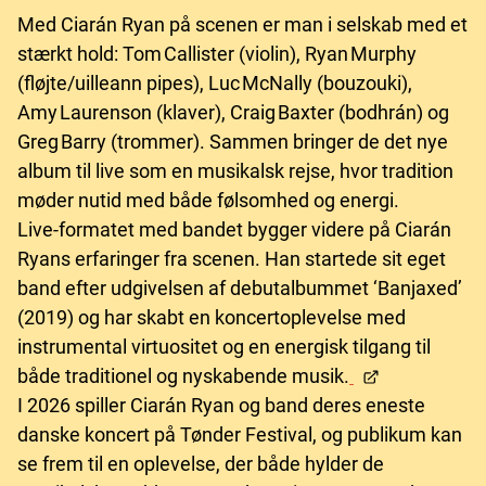
Med Ciarán Ryan på scenen er man i selskab med et
stærkt hold: Tom Callister (violin), Ryan Murphy
(fløjte/uilleann pipes), Luc McNally (bouzouki),
Amy Laurenson (klaver), Craig Baxter (bodhrán) og
Greg Barry (trommer). Sammen bringer de det nye
album til live som en musikalsk rejse, hvor tradition
møder nutid med både følsomhed og energi.
Live-formatet med bandet bygger videre på Ciarán
Ryans erfaringer fra scenen. Han startede sit eget
band efter udgivelsen af debutalbummet ‘Banjaxed’
(2019) og har skabt en koncertoplevelse med
instrumental virtuositet og en energisk tilgang til
både traditionel og nyskabende musik.
I 2026 spiller Ciarán Ryan og band deres eneste
danske koncert på Tønder Festival, og publikum kan
se frem til en oplevelse, der både hylder de