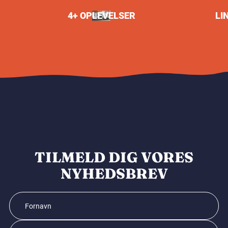
4+ OPLEVELSER
LI
TILMELD DIG VORES
NYHEDSBREV