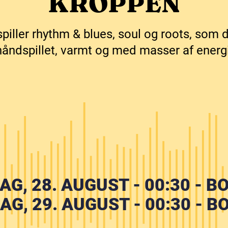
KROPPEN
iller rhythm & blues, soul og roots, som d
håndspillet, varmt og med masser af energi
AG, 28. AUGUST - 00:30 - B
AG, 29. AUGUST - 00:30 - B