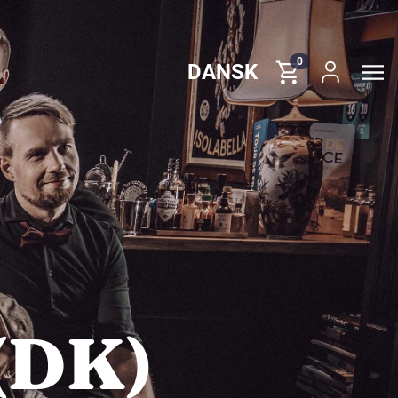
0
DANSK
(DK)