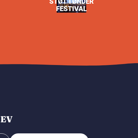
STØT TØNDER
FESTIVAL
REV