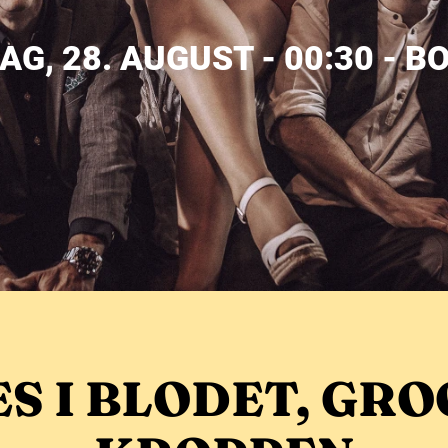
AG, 28. AUGUST - 00:30 - B
S I BLODET, GRO