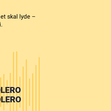
et skal lyde –
.
OLERO
OLERO