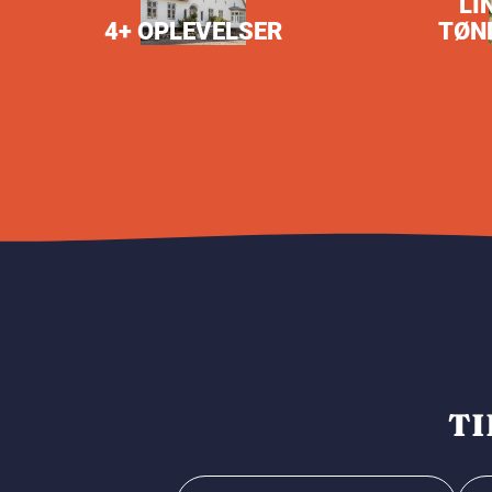
LI
4+ OPLEVELSER
TØN
TI