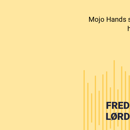
Mojo Hands sp
FRED
LØRD