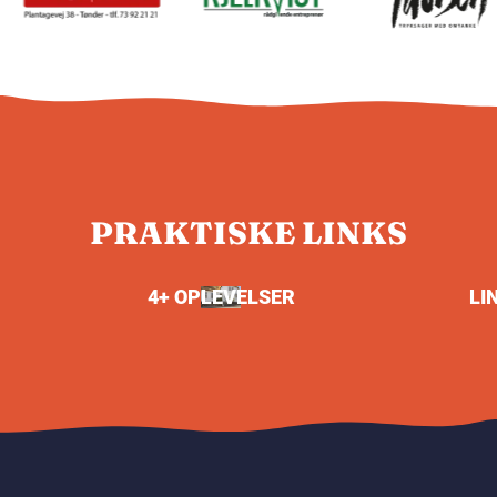
PRAKTISKE LINKS
4+ OPLEVELSER
LI