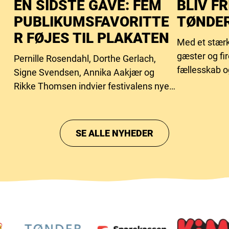
EN SIDSTE GAVE: FEM
BLIV FR
PUBLIKUMSFAVORITTE
TØNDER
R FØJES TIL PLAKATEN
Med et stærk
gæster og fi
Pernille Rosendahl, Dorthe Gerlach,
fællesskab o
Signe Svendsen, Annika Aakjær og
behovet for f
Rikke Thomsen indvier festivalens nye
intimscene.
SE ALLE NYHEDER