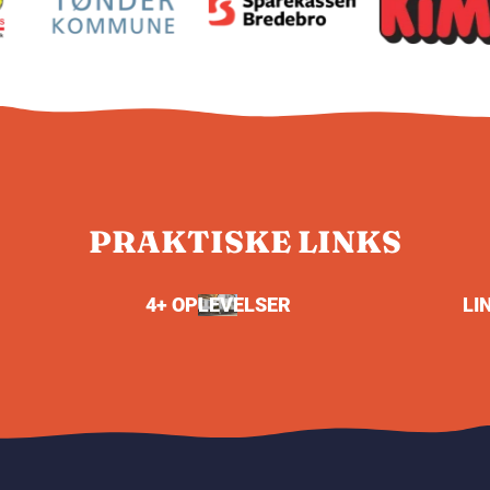
PRAKTISKE LINKS
4+ OPLEVELSER
LI