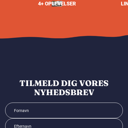
4+ OPLEVELSER
LI
TILMELD DIG VORES
NYHEDSBREV