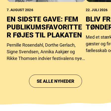
7. AUGUST 2026
22. JULI 2026
EN SIDSTE GAVE: FEM
BLIV FR
PUBLIKUMSFAVORITTE
TØNDER
R FØJES TIL PLAKATEN
Med et stærk
gæster og fi
Pernille Rosendahl, Dorthe Gerlach,
fællesskab o
Signe Svendsen, Annika Aakjær og
behovet for f
Rikke Thomsen indvier festivalens nye
intimscene.
SE ALLE NYHEDER