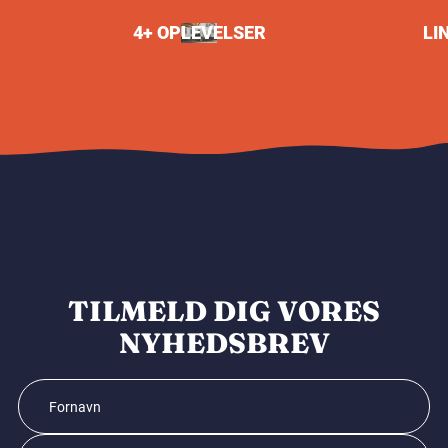
4+ OPLEVELSER
LI
TILMELD DIG VORES
NYHEDSBREV