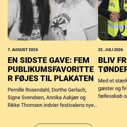
7. AUGUST 2026
22. JULI 2026
EN SIDSTE GAVE: FEM
BLIV FR
PUBLIKUMSFAVORITTE
TØNDER
R FØJES TIL PLAKATEN
Med et stærk
gæster og fi
Pernille Rosendahl, Dorthe Gerlach,
fællesskab o
Signe Svendsen, Annika Aakjær og
behovet for f
Rikke Thomsen indvier festivalens nye
intimscene.