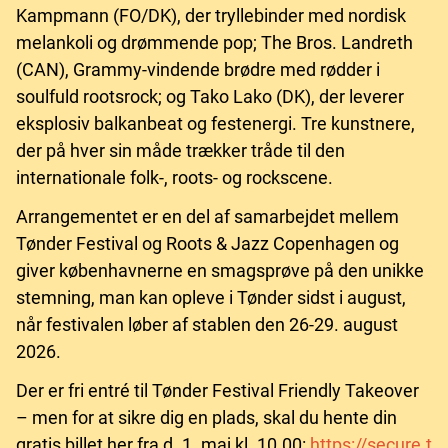
Kampmann (FO/DK), der tryllebinder med nordisk
melankoli og drømmende pop; The Bros. Landreth
(CAN), Grammy-vindende brødre med rødder i
soulfuld rootsrock; og Tako Lako (DK), der leverer
eksplosiv balkanbeat og festenergi. Tre kunstnere,
der på hver sin måde trækker tråde til den
internationale folk-, roots- og rockscene.
Arrangementet er en del af samarbejdet mellem
Tønder Festival og Roots & Jazz Copenhagen og
giver københavnerne en smagsprøve på den unikke
stemning, man kan opleve i Tønder sidst i august,
når festivalen løber af stablen den 26-29. august
2026.
Der er fri entré til Tønder Festival Friendly Takeover
– men for at sikre dig en plads, skal du hente din
gratis billet her fra d. 1. maj kl. 10.00:
https://secure.t