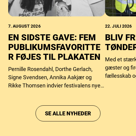
7. AUGUST 2026
22. JULI 2026
EN SIDSTE GAVE: FEM
BLIV FR
PUBLIKUMSFAVORITTE
TØNDER
R FØJES TIL PLAKATEN
Med et stærk
gæster og fi
Pernille Rosendahl, Dorthe Gerlach,
fællesskab o
Signe Svendsen, Annika Aakjær og
behovet for f
Rikke Thomsen indvier festivalens nye
intimscene.
SE ALLE NYHEDER