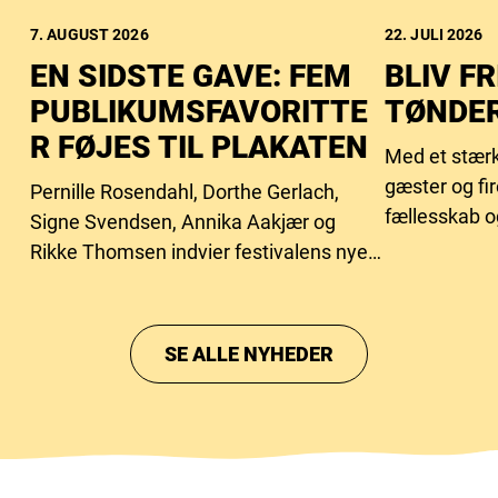
7. AUGUST 2026
22. JULI 2026
EN SIDSTE GAVE: FEM
BLIV FR
PUBLIKUMSFAVORITTE
TØNDER
R FØJES TIL PLAKATEN
Med et stærk
gæster og fi
Pernille Rosendahl, Dorthe Gerlach,
fællesskab o
Signe Svendsen, Annika Aakjær og
behovet for f
Rikke Thomsen indvier festivalens nye
intimscene.
SE ALLE NYHEDER