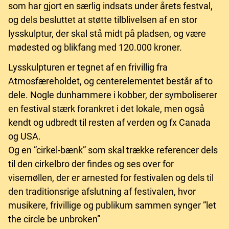
som har gjort en særlig indsats under årets festval,
og dels besluttet at støtte tilblivelsen af en stor
lysskulptur, der skal stå midt på pladsen, og være
mødested og blikfang med 120.000 kroner.
Lysskulpturen er tegnet af en frivillig fra
Atmosfæreholdet, og centerelementet består af to
dele. Nogle dunhammere i kobber, der symboliserer
en festival stærk forankret i det lokale, men også
kendt og udbredt til resten af verden og fx Canada
og USA.
Og en ”cirkel-bænk” som skal trække referencer dels
til den cirkelbro der findes og ses over for
visemøllen, der er arnested for festivalen og dels til
den traditionsrige afslutning af festivalen, hvor
musikere, frivillige og publikum sammen synger ”let
the circle be unbroken”