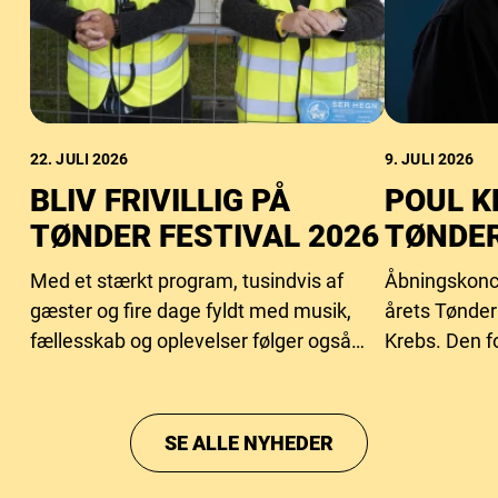
22. JULI 2026
9. JULI 2026
BLIV FRIVILLIG PÅ
POUL K
TØNDER FESTIVAL 2026
TØNDER
Med et stærkt program, tusindvis af
Åbningskonc
gæster og fire dage fyldt med musik,
årets Tønder 
fællesskab og oplevelser følger også
Krebs. Den f
behovet for flere frivillige hænder.
i år 70 år og
betydningsfu
gennem årti
SE ALLE NYHEDER
sine sange og