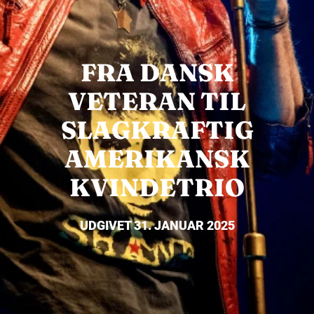
FRA DANSK
VETERAN TIL
SLAGKRAFTIG
AMERIKANSK
KVINDETRIO
UDGIVET 31. JANUAR 2025