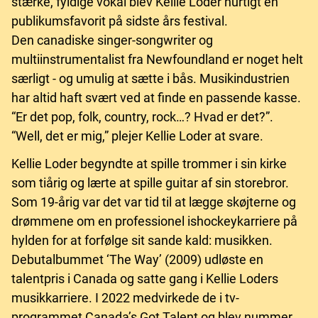
stærke, fyldige vokal blev Kellie Loder hurtigt en
publikumsfavorit på sidste års festival.
Den canadiske singer-songwriter og
multiinstrumentalist fra Newfoundland er noget helt
særligt - og umulig at sætte i bås. Musikindustrien
har altid haft svært ved at finde en passende kasse.
“Er det pop, folk, country, rock…? Hvad er det?”.
“Well, det er mig,” plejer Kellie Loder at svare.
Kellie Loder begyndte at spille trommer i sin kirke
som tiårig og lærte at spille guitar af sin storebror.
Som 19-årig var det var tid til at lægge skøjterne og
drømmene om en professionel ishockeykarriere på
hylden for at forfølge sit sande kald: musikken.
Debutalbummet ‘The Way’ (2009) udløste en
talentpris i Canada og satte gang i Kellie Loders
musikkarriere. I 2022 medvirkede de i tv-
programmet Canada’s Got Talent og blev nummer