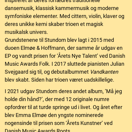
inspireret af deres forfædres traditionelle
dansemusik, klassisk kammermusik og moderne
symfoniske elementer. Med cittern, violin, klaver og
deres unikke kemi skaber trioen et magisk
musikalsk univers.
Grundstenene til Stundom blev lagt i 2015 med
duoen Elmøe & Hoffmann, der samme år udgav en
EP og vandt prisen for ‘Årets Nye Talent’ ved Danish
Music Awards Folk. I 2017 sluttede pianisten Julian
Svejgaard sig til, og debutalbummet
Vandkanten
blev skabt. Siden har trioen været uadskillelige.
I 2021 udgav Stundom deres andet album, ‘Må jeg
holde din hånd?’, der med 12 originale numre
opfordrer til at turde springe ud i livet. Og året efter
blev Emma Elmøe den yngste nominerede
nogensinde til prisen som ‘Årets Kunstner’ ved
Danish Music Awards Roots.