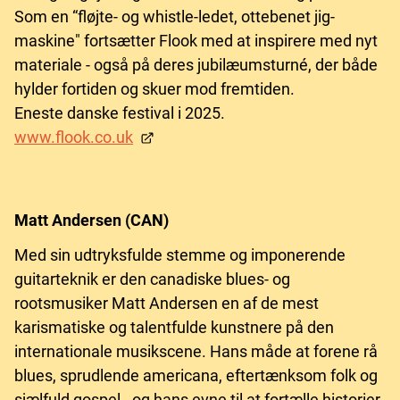
Som en “fløjte- og whistle-ledet, ottebenet jig-
maskine" fortsætter Flook med at inspirere med nyt
materiale - også på deres jubilæumsturné, der både
hylder fortiden og skuer mod fremtiden.
Eneste danske festival i 2025.
www.flook.co.uk
Matt Andersen (CAN)
Med sin udtryksfulde stemme og imponerende
guitarteknik er den canadiske blues- og
rootsmusiker Matt Andersen en af de mest
karismatiske og talentfulde kunstnere på den
internationale musikscene. Hans måde at forene rå
blues, sprudlende americana, eftertænksom folk og
sjælfuld gospel - og hans evne til at fortælle historier,