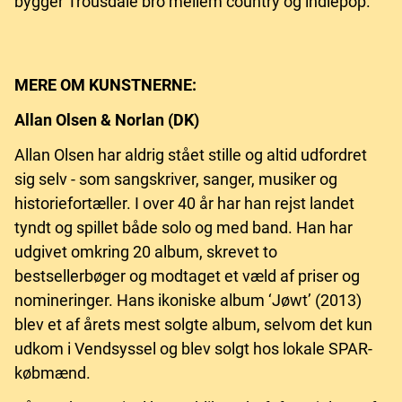
bygger Trousdale bro mellem country og indiepop.
MERE OM KUNSTNERNE:
Allan Olsen & Norlan (DK)
Allan Olsen har aldrig stået stille og altid udfordret
sig selv - som sangskriver, sanger, musiker og
historiefortæller. I over 40 år har han rejst landet
tyndt og spillet både solo og med band. Han har
udgivet omkring 20 album, skrevet to
bestsellerbøger og modtaget et væld af priser og
nomineringer. Hans ikoniske album ‘Jøwt’ (2013)
blev et af årets mest solgte album, selvom det kun
udkom i Vendsyssel og blev solgt hos lokale SPAR-
købmænd.