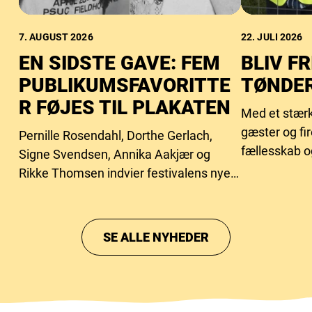
7. AUGUST 2026
22. JULI 2026
EN SIDSTE GAVE: FEM
BLIV FR
PUBLIKUMSFAVORITTE
TØNDER
R FØJES TIL PLAKATEN
Med et stærk
gæster og fi
Pernille Rosendahl, Dorthe Gerlach,
fællesskab o
Signe Svendsen, Annika Aakjær og
behovet for f
Rikke Thomsen indvier festivalens nye
intimscene.
SE ALLE NYHEDER