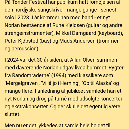
På Tønder Festival har publikum haft fornøjelsen af
den nordjyske sangskriver mange gange - senest
solo i 2023. I år kommer han med band - et nyt
Norlan bestående af Rune Kjeldsen (guitar og andre
strengeinstrumenter), Mikkel Damgaard (keyboard),
Peter Kjøbsted (bas) og Mads Andersen (trommer
og percussion).
I 2024 var det 30 år siden, at Allan Olsen sammen
med daværende Norlan udgav livealbummet ‘Rygter
fra Randområderne’ (1994) med klassikere som
‘Mergelgraven’, ‘Vi lå jo i Herning’, ‘Op til Alaska’ og
mange flere. I anledning af jubilæet samlede han et
nyt Norlan og drog på turné med udsolgte koncerter
og ekstrakoncerter. Og der skulle det egentlig være
sluttet.
Men nu er det lykkedes at samle hele holdet til