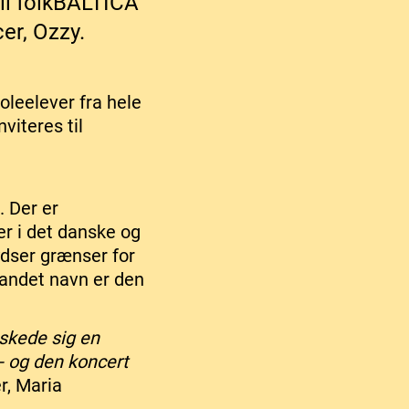
til folkBALTICA
er, Ozzy.
oleelever fra hele
viteres til
. Der er
r i det danske og
dser grænser for
 andet navn er den
nskede sig en
 - og den koncert
r, Maria