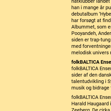
natklubber landet
han i mange år pu
debutalbum ‘Hyben
har forsøgt at fin
Albummet, som er 
Pooyandeh, Anders 
siden er trap-tun
med forventninge
melodisk univers 
folkBALTICA Ens
folkBALTICA Ense
sider af den dansk
talentudvikling i 
musik og bidrage t
folkBALTICA Ensem
Harald Haugaard 
Zeeberg. De cirka