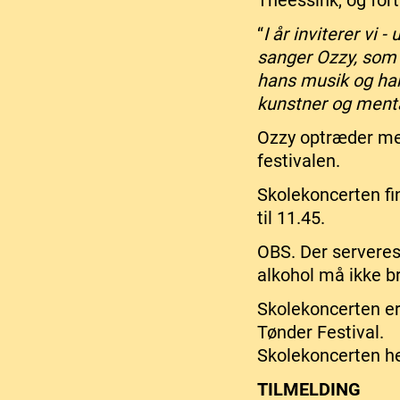
Theessink, og for
“
I år inviterer vi
sanger Ozzy, som 
hans musik og ha
kunstner og menta
Ozzy optræder me
festivalen.
Skolekoncerten fi
til 11.45.
OBS. Der serveres
alkohol må ikke b
Skolekoncerten er 
Tønder Festival.
Skolekoncerten hen
TILMELDING