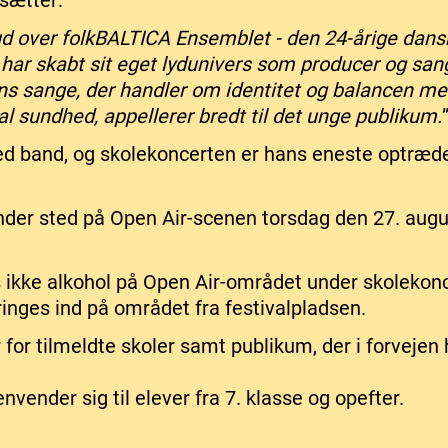
tsætter:
 - ud over folkBALTICA Ensemblet - den 24-årige dan
har skabt sit eget lydunivers som producer og san
ns sange, der handler om identitet og balancen m
l sundhed, appellerer bredt til det unge publikum.
d band, og skolekoncerten er hans eneste optræd
nder sted på Open Air-scenen torsdag den 27. augu
 ikke alkohol på Open Air-området under skolekon
ringes ind på området fra festivalpladsen.
for tilmeldte skoler samt publikum, der i forvejen ha
vender sig til elever fra 7. klasse og opefter.