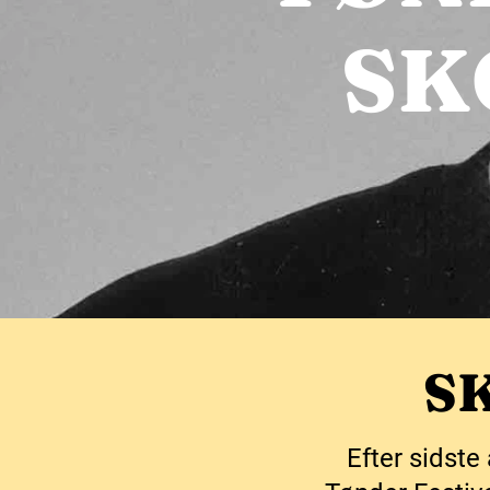
SK
S
Efter sidst