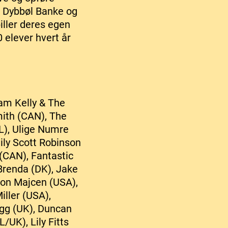
å Dybbøl Banke og
iller deres egen
 elever hvert år
am Kelly & The
mith (CAN), The
L), Ulige Numre
ily Scott Robinson
(CAN), Fantastic
Brenda (DK), Jake
eon Majcen (USA),
iller (USA),
ugg (UK), Duncan
UK), Lily Fitts