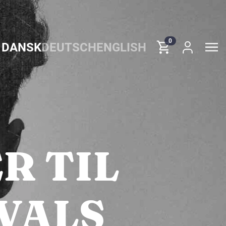
0
DANSK
DEUTSCH
ENGLISH
R TIL
VALS