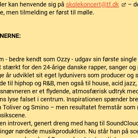
ler kan henvende sig på
skolekoncert@tf.dk
– de
e, men tilmelding er først til mølle.
NERNE:
m - bedre kendt som Ozzy - udgav sin første singl
t stærkt for den 24-årige danske rapper, sanger og
år udviklet sit eget lydunivers som producer og 
de til hiphop og R&B, men også til house, acid jazz
esnævneren er et flydende, atmosfærisk udtryk med
s lyse falset i centrum. Inspirationen spænder bre
n Toliver og Smino – men resultatet fremstår som
sikscene.
 en introvert, genert dreng med hang til SoundClo
singør nørdede musikproduktion. Nu står han på sc