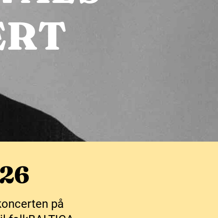
ERT
26
koncerten på