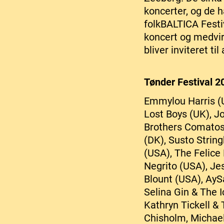
koncerter, og de 
folkBALTICA Festiv
koncert og medvir
bliver inviteret t
Tønder Festival 20
Emmylou Harris (U
Lost Boys (UK), J
Brothers Comatose
(DK), Susto Strin
(USA), The Felice
Negrito (USA), Je
Blount (USA), AyS
Selina Gin & The I
Kathryn Tickell &
Chisholm, Michael