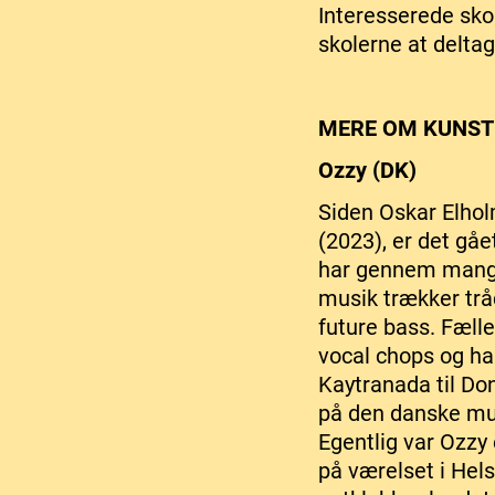
Interesserede sko
skolerne at deltag
MERE OM KUNST
Ozzy (DK)
Siden Oskar Elhol
(2023), er det gåe
har gennem mange 
musik trækker trå
future bass. Fæll
vocal chops og han
Kaytranada til Do
på den danske mu
Egentlig var Ozzy
på værelset i Hel