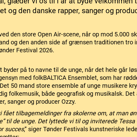
l, glæder vi os til i år at byde velkommen 
t og den danske rapper, sanger og produc
 ved den store Open Air-scene, når op mod 5.000 sk
and og den anden side af grænsen traditionen tro in
ønder Festival 2026.
 byder på to navne til de unge, når det hele går løs
t gensyn med folkBALTICA Ensemblet, som har rødde
 Det 50 mand store ensemble af unge musikere kry
tidig folkemusik, både geografisk og musikalsk. Det
r, sanger og producer Ozzy.
i fået tilbagemeldinger fra skolerne om, at man ø
e” til de unge. Det lyttede vi til og inviterede Tessa
r succes
,” siger Tønder Festivals kunstneriske lede