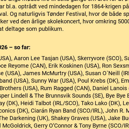
har bl.a. optrådt ved mindedagen for 1864-krigen p
al. Og naturligvis Tønder Festival, hvor de både sp
ker ved den årlige skolekoncert, hvor omkring 5000
il at deltage som publikum.
26 – so far:
SA), Aaron Lee Tasjan (USA), Skerryvore (SCO), S
oce Reyome (CAN), Erik Koskinen (USA), Ron Sexs
 (USA), James McMurtry (USA), Susan O´Neill (IR
gband (USA), Sunny War (USA), Poul Krebs (DK), Em
 Brothers (USA), Rum Ragged (CAN), Daniel Lanois 
sper Lindell & The Brunnsvik Sounds (SE), Bye Bye 
ay (DK), Heidi Talbot (IRL/SCO), Tako Lako (DK), L
conics (DK), Ciarán Ryan Band (SCO/IRL), John R. M
 The Darkening (UK), Shakey Graves (USA), Jake B
 McGoldrick, Gerry O’Connor & Tony Byrne (SCO/IRL/