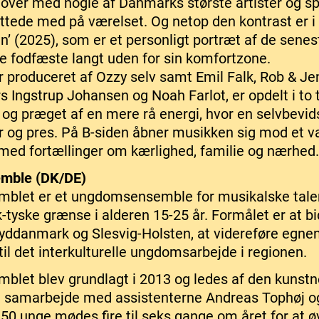
 over med nogle af Danmarks største artister og spi
ttede med på værelset. Og netop den kontrast er i
’ (2025), som er et personligt portræt af de senest
de fodfæste langt uden for sin komfortzone.
produceret af Ozzy selv samt Emil Falk, Rob & Jen
Ingstrup Johansen og Noah Farlot, er opdelt i to t
g og præget af en mere rå energi, hvor en selvbev
r og pres. På B-siden åbner musikken sig mod et 
med fortællinger om kærlighed, familie og nærhed.
emble (DK/DE)
mblet er et ungdomsensemble for musikalske tale
-tyske grænse i alderen 15-25 år. Formålet er at bi
Syddanmark og Slesvig-Holsten, at videreføre egnen
il det interkulturelle ungdomsarbejde i regionen.
blet blev grundlagt i 2013 og ledes af den kunstn
i samarbejde med assistenterne Andreas Tophøj 
 50 unge mødes fire til seks gange om året for at ø