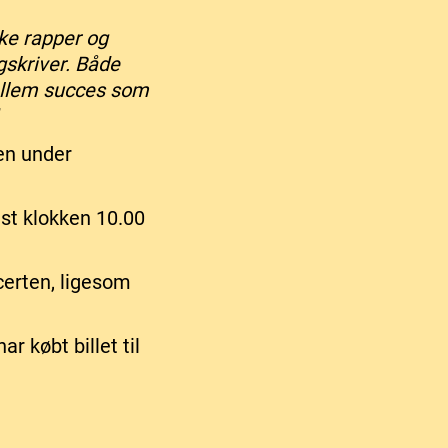
ske rapper og
gskriver. Både
ellem succes som
”
en under
st klokken 10.00
certen, ligesom
r købt billet til