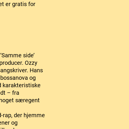
t er gratis for
e ’Samme side’
 producer. Ozzy
sangskriver. Hans
, bossanova og
 karakteristiske
dt – fra
 noget særegent
ud-rap, der hjemme
ener og