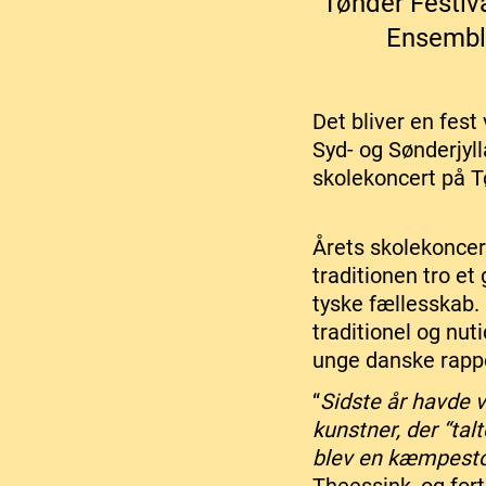
Tønder Festiva
Ensemble
Det bliver en fest
Syd- og Sønderjyll
skolekoncert på T
Årets skolekoncert
traditionen tro e
tyske fællesskab.
traditionel og nu
unge danske rappe
“
Sidste år havde v
kunstner, der “talt
blev en kæmpesto