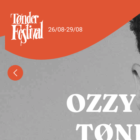
Spring til indhold
26/08-29/08
OZZY
TØN