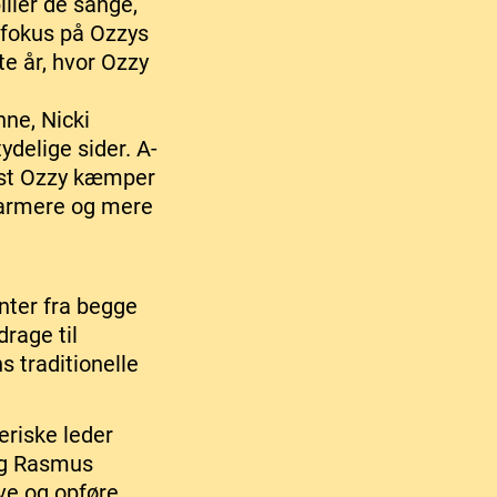
ller de sange,
 fokus på Ozzys
e år, hvor Ozzy
ne, Nicki
ydelige sider. A-
idst Ozzy kæmper
varmere og mere
nter fra begge
drage til
s traditionelle
eriske leder
og Rasmus
ve og opføre