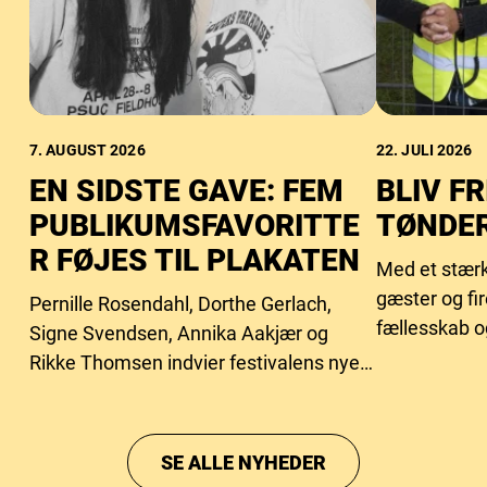
7. AUGUST 2026
22. JULI 2026
EN SIDSTE GAVE: FEM
BLIV FR
PUBLIKUMSFAVORITTE
TØNDER
R FØJES TIL PLAKATEN
Med et stærk
gæster og fi
Pernille Rosendahl, Dorthe Gerlach,
fællesskab o
Signe Svendsen, Annika Aakjær og
behovet for f
Rikke Thomsen indvier festivalens nye
intimscene.
SE ALLE NYHEDER