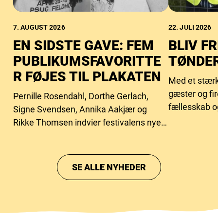
7. AUGUST 2026
22. JULI 2026
EN SIDSTE GAVE: FEM
BLIV FR
PUBLIKUMSFAVORITTE
TØNDER
R FØJES TIL PLAKATEN
Med et stærk
gæster og fi
Pernille Rosendahl, Dorthe Gerlach,
fællesskab o
Signe Svendsen, Annika Aakjær og
behovet for f
Rikke Thomsen indvier festivalens nye
intimscene.
SE ALLE NYHEDER