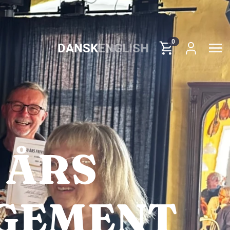
0
DANSK
ENGLISH
 ÅRS
AGEMENT