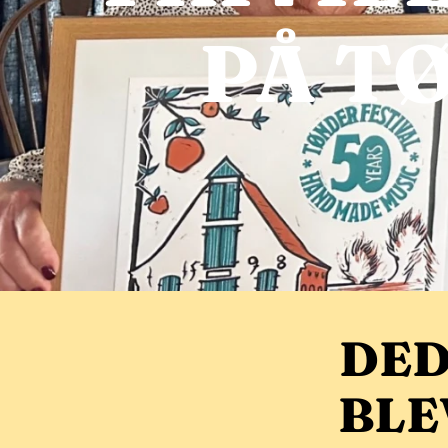
PÅ T
DED
BLE