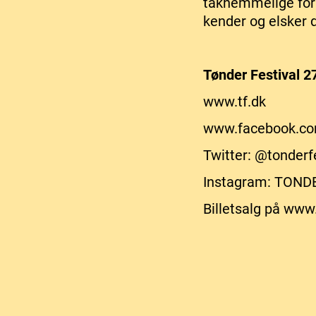
taknemmelige for 
kender og elsker d
Tønder Festival 2
www.tf.dk
www.facebook.com
Twitter: @tonderf
Instagram: TOND
Billetsalg på www.