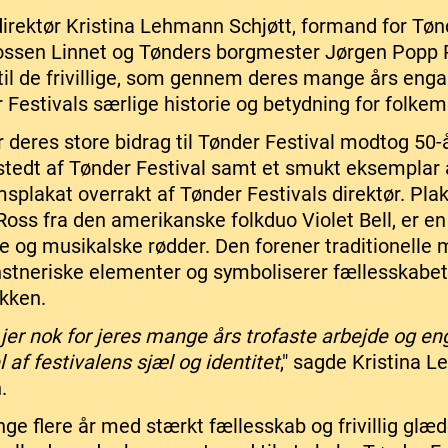
direktør Kristina Lehmann Schjøtt, formand for Tøn
ossen Linnet og Tønders borgmester Jørgen Popp 
k til de frivillige, som gennem deres mange års en
r Festivals særlige historie og betydning for folke
 deres store bidrag til Tønder Festival modtog 50-å
stedt af Tønder Festival samt et smukt eksemplar 
splakat overrakt af Tønder Festivals direktør. Pla
Ross fra den amerikanske folkduo Violet Bell, er en 
ie og musikalske rødder. Den forener traditionelle 
tneriske elementer og symboliserer fællesskabet 
ikken.
 jer nok for jeres mange års trofaste arbejde og e
l af festivalens sjæl og identitet
," sagde Kristina 
.
nge flere år med stærkt fællesskab og frivillig glæd