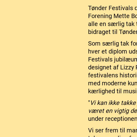
Tønder Festivals 
Forening Mette B
alle en særlig ta
bidraget til Tønde
Som særlig tak for
hver et diplom ud
Festivals jubilæum
designet af Lizzy 
festivalens histor
med moderne kuns
kærlighed til mus
"
Vi kan ikke takke
været en vigtig de
under receptionen
Vi ser frem til ma