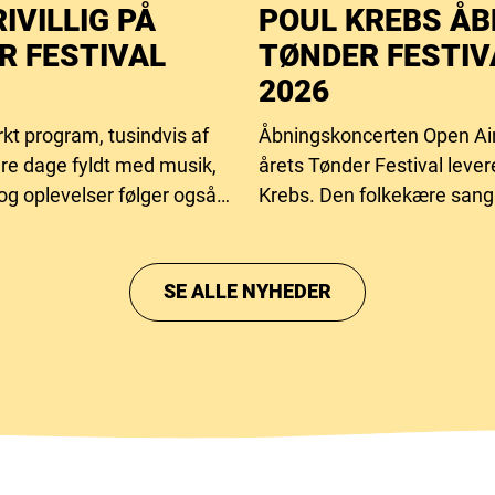
RIVILLIG PÅ
POUL KREBS Å
R FESTIVAL
TØNDER FESTIV
2026
kt program, tusindvis af
Åbningskoncerten Open Ai
ire dage fyldt med musik,
årets Tønder Festival lever
og oplevelser følger også
Krebs. Den folkekære sang
flere frivillige hænder.
fylder i år 70 år og har bag 
og betydningsfuldt musikliv
gennem årtier har samlet 
SE ALLE NYHEDER
med sine sange og historie