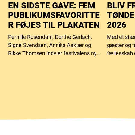
EN SIDSTE GAVE: FEM
BLIV F
PUBLIKUMSFAVORITTE
TØNDE
R FØJES TIL PLAKATEN
2026
Pernille Rosendahl, Dorthe Gerlach,
Med et stær
Signe Svendsen, Annika Aakjær og
gæster og f
Rikke Thomsen indvier festivalens nye
fællesskab 
intimscene.
behovet for 