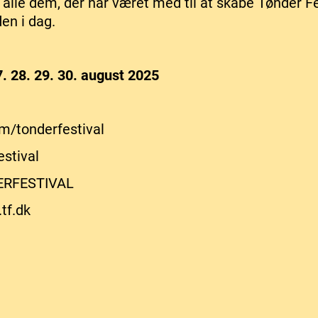
alle dem, der har været med til at skabe Tønder Fe
en i dag.
7. 28. 29. 30. august 2025
/tonderfestival
estival
ERFESTIVAL
tf.dk