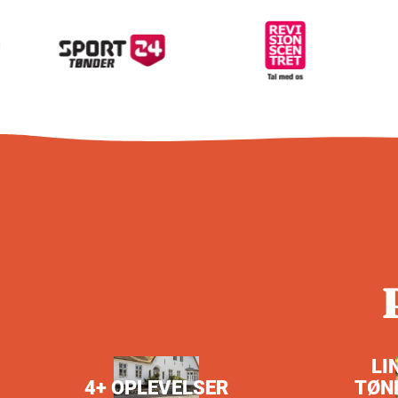
LI
4+ OPLEVELSER
TØN