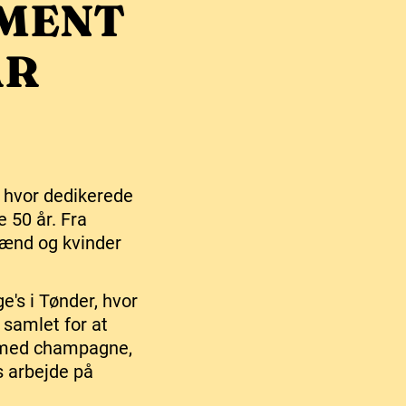
MENT
ÅR
, hvor dedikerede
 50 år. Fra
 mænd og kvinder
's i Tønder, hvor
r samlet for at
ab med champagne,
s arbejde på