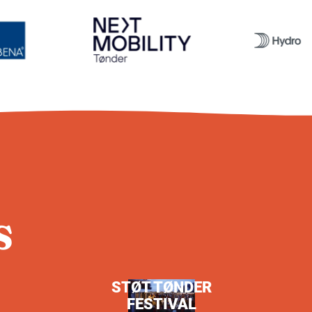
S
STØT TØNDER
FESTIVAL