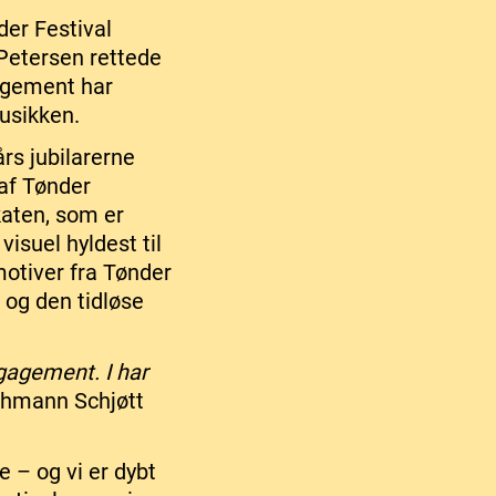
der Festival
Petersen rettede
gagement har
musikken.
rs jubilarerne
af Tønder
katen, som er
visuel hyldest til
motiver fra Tønder
og den tidløse
ngagement. I har
Lehmann Schjøtt
e – og vi er dybt