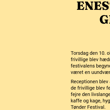
ENE
G
Torsdag den 10. o
frivillige blev h
festivalens begynd
været en uundværli
Receptionen blev 
de frivillige blev 
fejre den livslan
kaffe og kage, hy
Tønder Festival.