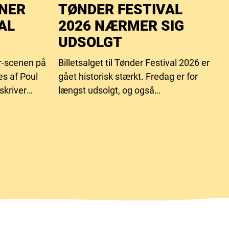
BNER
TØNDER FESTIVAL
AL
2026 NÆRMER SIG
UDSOLGT
r-scenen på
Billetsalget til Tønder Festival 2026 er
es af Poul
gået historisk stærkt. Fredag er for
skriver
længst udsolgt, og også
sig et langt
lørdagsbilletterne er tæt på at være
, hvor han
væk.
publikum
r.