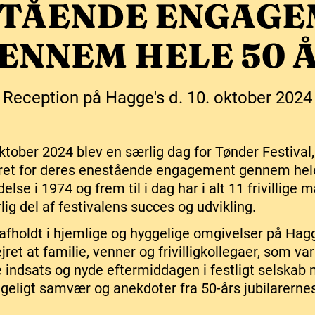
STÅENDE ENGAGE
ENNEM HELE 50 
Reception på Hagge's d. 10. oktober 2024
ktober 2024 blev en særlig dag for Tønder Festival
ædret for deres enestående engagement gennem hele
else i 1974 og frem til i dag har i alt 11 frivillige
g del af festivalens succes og udvikling.
afholdt i hjemlige og hyggelige omgivelser på Hagge
fejret at familie, venner og frivilligkollegaer, som va
ge indsats og nyde eftermiddagen i festligt selsk
ggeligt samvær og anekdoter fra 50-års jubilarerne